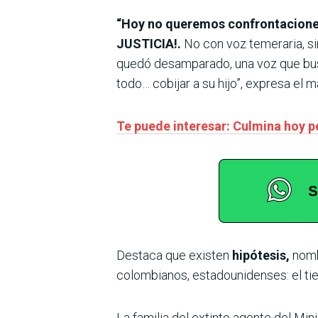
“Hoy no queremos confrontaciones
JUSTICIA!.
No con voz temeraria, si
quedó desamparado, una voz que busc
todo… cobijar a su hijo”, expresa el m
Te puede interesar: Culmina hoy 
Destaca que existen
hipótesis,
nombr
colombianos, estadounidenses: el t
La familia del extinto agente del Mi