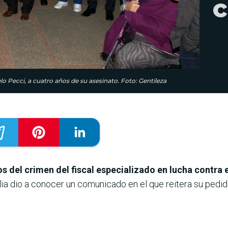
c
o Pecci, a cuatro años de su asesinato. Foto: Gentileza
os del crimen del fiscal especializado en lucha contra
lia dio a conocer un comunicado en el que reitera su pedid