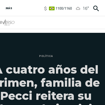
5900
/
5960
16
°
1100
/
1160
:MÁS
3,8
/
4
6850
/
7200
5900
/
5960
POLÍTICA
 cuatro años del
rimen, familia de
Pecci reitera su