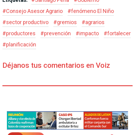
#
Consejo Asesor Agrario
#
fenómeno El Niño
#
sector productivo
#
gremios
#
agrarios
#
productores
#
prevención
#
impacto
#
fortalecer
#
planificación
Déjanos tus comentarios en Voiz