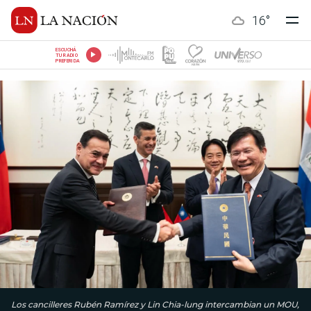
16
°
ESCUCHÁ
TU RADIO
PREFERIDA
Los cancilleres Rubén Ramírez y Lin Chia-lung intercambian un MOU,