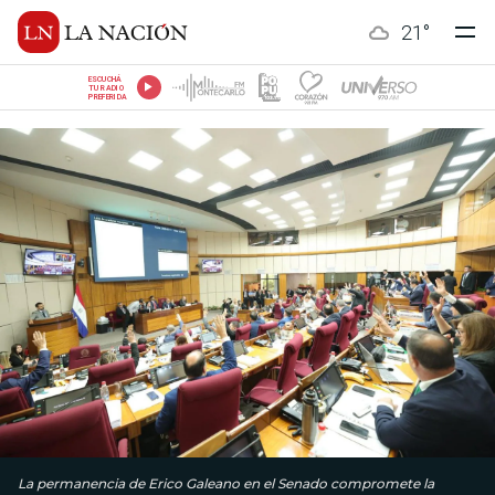
21
°
ESCUCHÁ
TU RADIO
PREFERIDA
La permanencia de Erico Galeano en el Senado compromete la