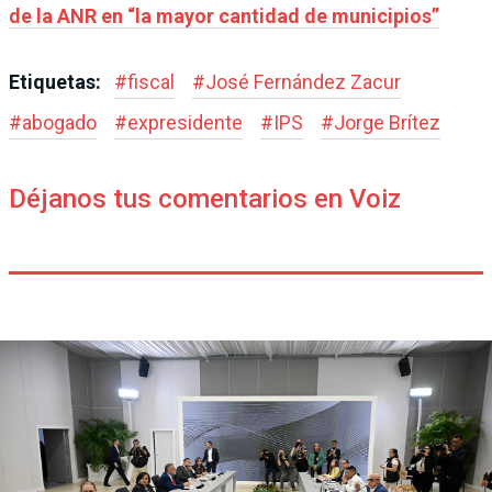
de la ANR en “la mayor cantidad de municipios”
Etiquetas:
#
fiscal
#
José Fernández Zacur
#
abogado
#
expresidente
#
IPS
#
Jorge Brítez
Déjanos tus comentarios en Voiz