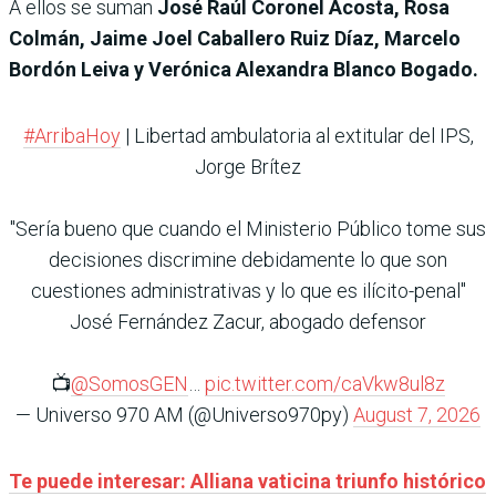
A ellos se suman
José Raúl Coronel Acosta, Rosa
Colmán, Jaime Joel Caballero Ruiz Díaz, Marcelo
Bordón Leiva y Verónica Alexandra Blanco Bogado.
#ArribaHoy
| Libertad ambulatoria al extitular del IPS,
Jorge Brítez
"Sería bueno que cuando el Ministerio Público tome sus
decisiones discrimine debidamente lo que son
cuestiones administrativas y lo que es ilícito-penal"
José Fernández Zacur, abogado defensor
📺
@SomosGEN
…
pic.twitter.com/caVkw8ul8z
— Universo 970 AM (@Universo970py)
August 7, 2026
Te puede interesar: Alliana vaticina triunfo histórico