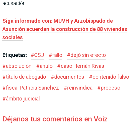
acusación.
Siga informado con: MUVH y Arzobispado de
Asunción acuerdan la construcción de 88 viviendas
sociales
Etiquetas:
#
CSJ
#
fallo
#
dejó sin efecto
#
absolución
#
anuló
#
caso Hernán Rivas
#
título de abogado
#
documentos
#
contenido falso
#
fiscal Patricia Sanchez
#
reinvindica
#
proceso
#
ámbito judicial
Déjanos tus comentarios en Voiz