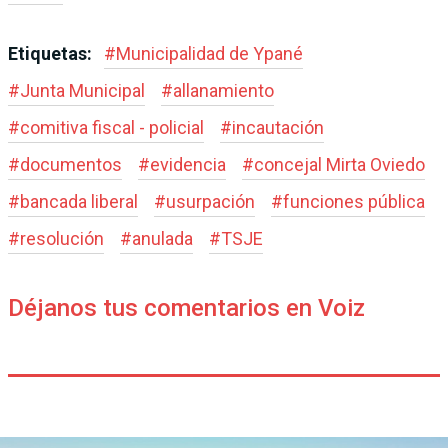
Etiquetas:
#
Municipalidad de Ypané
#
Junta Municipal
#
allanamiento
#
comitiva fiscal - policial
#
incautación
#
documentos
#
evidencia
#
concejal Mirta Oviedo
#
bancada liberal
#
usurpación
#
funciones pública
#
resolución
#
anulada
#
TSJE
Déjanos tus comentarios en Voiz