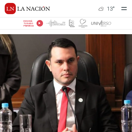
13
°
ESCUCHÁ
TU RADIO
PREFERIDA