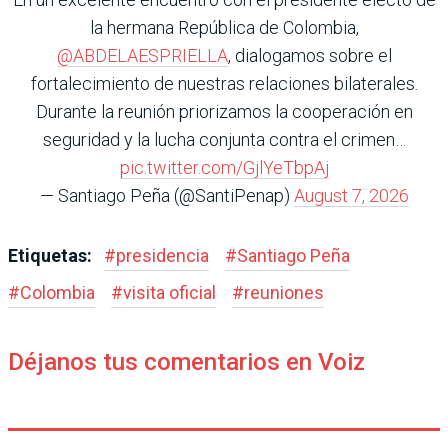
la hermana República de Colombia,
@ABDELAESPRIELLA
, dialogamos sobre el
fortalecimiento de nuestras relaciones bilaterales.
Durante la reunión priorizamos la cooperación en
seguridad y la lucha conjunta contra el crimen…
pic.twitter.com/GjlYeTbpAj
— Santiago Peña (@SantiPenap)
August 7, 2026
Etiquetas:
#
presidencia
#
Santiago Peña
#
Colombia
#
visita oficial
#
reuniones
Déjanos tus comentarios en Voiz