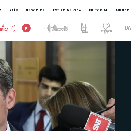
A
PAÍS
NEGOCIOS
ESTILO DE VIDA
EDITORIAL
MUNDO
HÁ
ERIDA