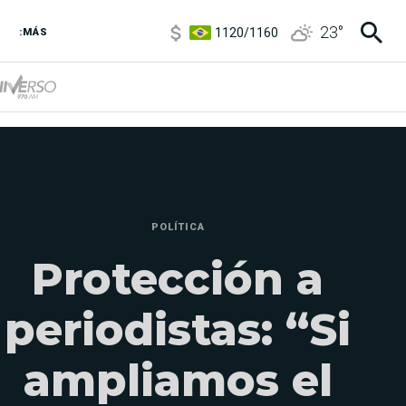
1120
/
1160
23
°
3,6
/
3,9
:MÁS
6850
/
7200
5920
/
5970
POLÍTICA
Protección a
periodistas: “Si
ampliamos el