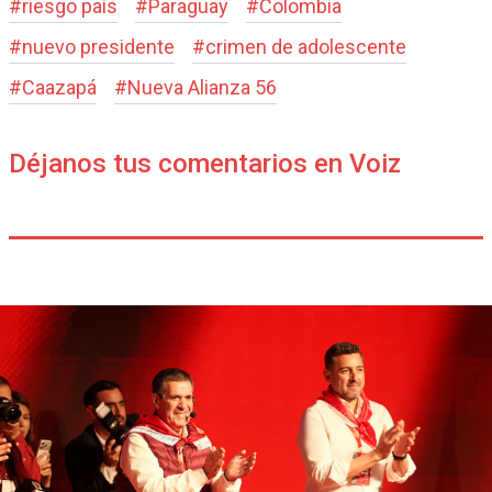
#
riesgo país
#
Paraguay
#
Colombia
#
nuevo presidente
#
crimen de adolescente
#
Caazapá
#
Nueva Alianza 56
Déjanos tus comentarios en Voiz