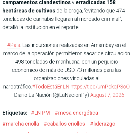
campamentos clandestinos
y
erradicadas 158
hectáreas de cultivos
de la droga, “evitando que 474
toneladas de cannabis llegaran al mercado criminal”,
detalló la institución en el reporte.
#País
. Las incursiones realizadas en Amambay en el
marco de la operación permitieron sacar de circulación
498 toneladas de marihuana, con un perjuicio
económico de más de USD 73 millones para las
organizaciones vinculadas al
narcotráfico.
#TodoEstáEnLN
https://t.co/umPckqP3oO
— Diario La Nación (@LaNacionPy)
August 7, 2026
Etiquetas:
#
LN PM
#
mesa energética
#
marcha criolla
#
caballos criollos
#
liderazgo