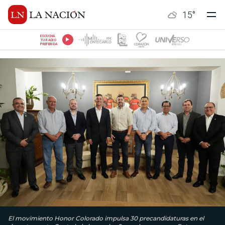
15
°
ESCUCHÁ
TU RADIO
PREFERIDA
El movimiento Honor Colorado impulsa 30 precandidaturas en el