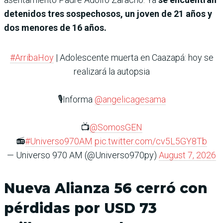
detenidos tres sospechosos, un joven de 21 años y
dos menores de 16 años.
#ArribaHoy
| Adolescente muerta en Caazapá: hoy se
realizará la autopsia
🎙️Informa
@angelicagesama
📺
@SomosGEN
📻
#Universo970AM
pic.twitter.com/cv5L5GY8Tb
— Universo 970 AM (@Universo970py)
August 7, 2026
Nueva Alianza 56 cerró con
pérdidas por USD 73