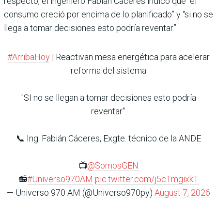
respecto, el ingeniero Fabián Cáceres indicó que “el
consumo creció por encima de lo planificado” y “si no se
llega a tomar decisiones esto podría reventar”.
#ArribaHoy
| Reactivan mesa energética para acelerar
reforma del sistema
"SI no se llegan a tomar decisiones esto podría
reventar".
📞 Ing. Fabián Cáceres, Exgte. técnico de la ANDE
📺
@SomosGEN
📻
#Universo970AM
pic.twitter.com/j5cTmgixkT
— Universo 970 AM (@Universo970py)
August 7, 2026