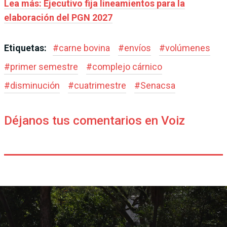
Lea más: Ejecutivo fija lineamientos para la
elaboración del PGN 2027
Etiquetas:
#
carne bovina
#
envíos
#
volúmenes
#
primer semestre
#
complejo cárnico
#
disminución
#
cuatrimestre
#
Senacsa
Déjanos tus comentarios en Voiz