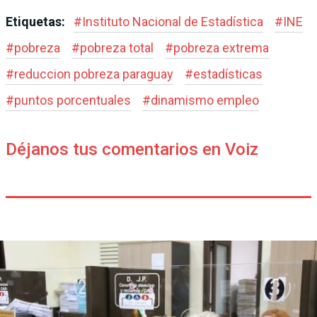
Etiquetas:
#
Instituto Nacional de Estadística
#
INE
#
pobreza
#
pobreza total
#
pobreza extrema
#
reduccion pobreza paraguay
#
estadísticas
#
puntos porcentuales
#
dinamismo empleo
Déjanos tus comentarios en Voiz