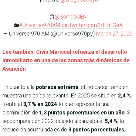
📺
@SomosGEN
📻
#Universo970AM
pic.twitter.com/frIEdijGeA
— Universo 970 AM (@Universo970py)
March 27, 2026
Leé también: Civis Mariscal refuerza el desarrollo
inmobiliario en una de las zonas más dinámicas de
Asunción
En cuanto a la
pobreza extrema
, el indicador también
muestra una caída relevante. En 2025 se situó en
2,4 %
,
frente al
3,7 % en 2024
, lo que representa una
disminución de
1,3 puntos porcentuales en un año
. Si
se compara con 2022, cuando alcanzaba el
5,4 %
, la
reducción acumulada es de
3 puntos porcentuales
.