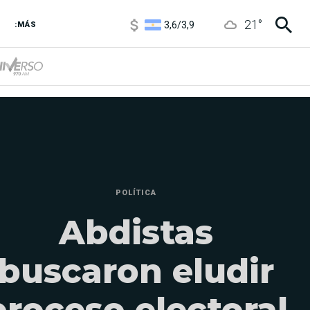
3,6
/
3,9
21
°
6850
/
7200
:MÁS
5920
/
5970
POLÍTICA
Abdistas
buscaron eludir
proceso electoral