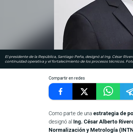
El presidente de la República, Santiago Peña, designó al Ing. César Rive
continuidad operativa y el fortalecimiento de los procesos técnicos. Foto
Compartir en redes
Como parte de una
estrategia de po
designó al
Ing. César Alberto River
Normalización y Metrología (INTN