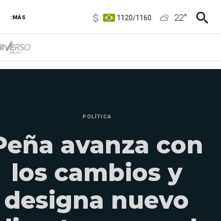
1120
/
1160
22
°
3,6
/
3,9
:MÁS
6850
/
7200
5920
/
5970
POLÍTICA
Peña avanza con
los cambios y
designa nuevo