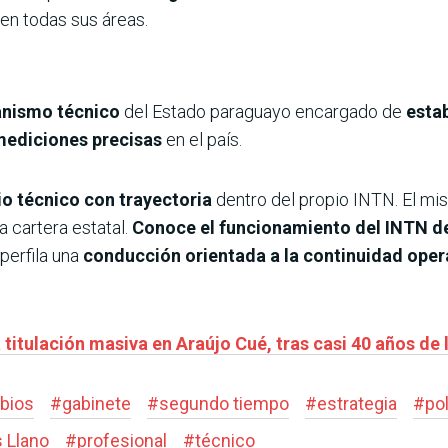
en todas sus áreas.
anismo técnico
del Estado paraguayo encargado de
esta
 mediciones precisas
en el país.
io técnico con trayectoria
dentro del propio INTN. El 
a cartera estatal.
Conoce el funcionamiento del INTN d
perfila una
conducción orientada a la continuidad opera
titulación masiva en Araújo Cué, tras casi 40 años de 
bios
#
gabinete
#
segundo tiempo
#
estrategia
#
pol
s Llano
#
profesional
#
técnico