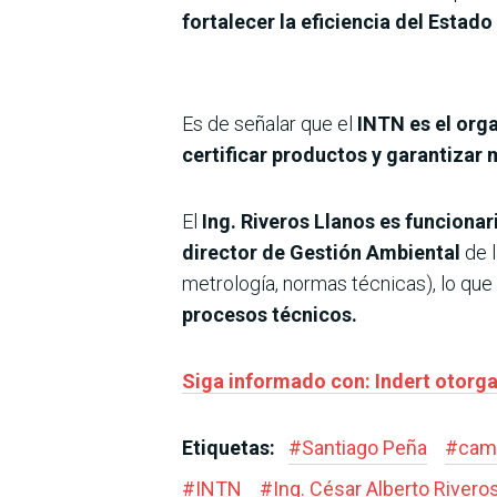
fortalecer la eficiencia del Estado
Es de señalar que el
INTN es el org
certificar productos y garantizar
El
Ing. Riveros Llanos es funcionar
director de Gestión Ambiental
de l
metrología, normas técnicas), lo que 
procesos técnicos.
Siga informado con: Indert otorga 
Etiquetas:
#
Santiago Peña
#
cam
#
INTN
#
Ing. César Alberto Rivero