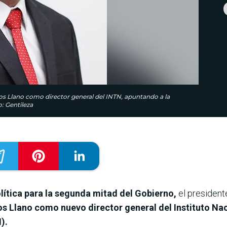
ros Llano como director general del INTN, apuntando a la
: Gentileza
lítica para la segunda mitad del Gobierno,
el president
os Llano como nuevo director general del Instituto Na
).