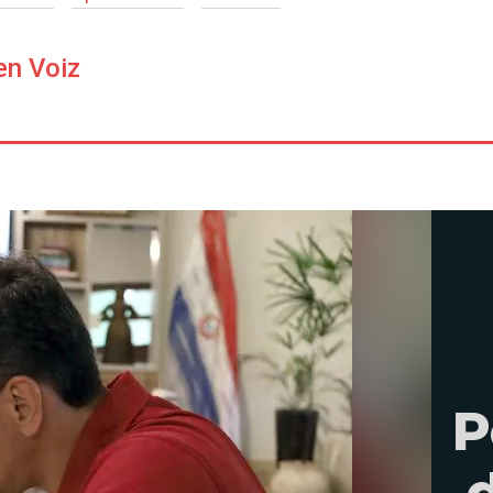
en Voiz
P