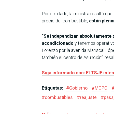
Por otro lado, la ministra resaltó que
precio del combustible,
están plena
“Se independizan absolutamente de
acondicionado
y tenemos operativo
Lorenzo por la avenida Mariscal Lópe
también el centro de Asunción”, resal
Siga informado con: El TSJE intens
Etiquetas:
#
Gobierno
#
MOPC
#
combustibles
#
reajuste
#
pasa