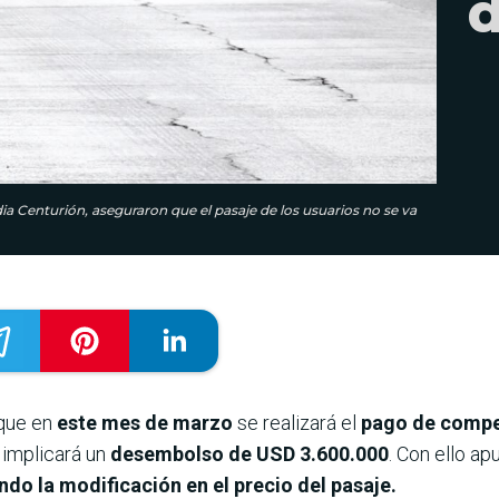
d
dia Centurión, aseguraron que el pasaje de los usuarios no se va
que en
este mes de marzo
se realizará el
pago de compe
 implicará un
desembolso de USD 3.600.000
. Con ello ap
do la modificación en el precio del pasaje.