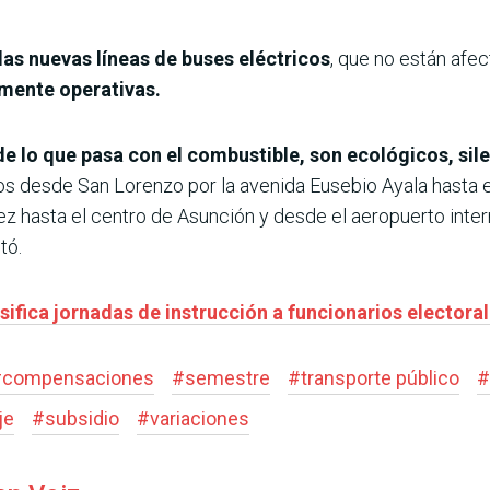
las nuevas líneas de buses eléctricos
, que no están afec
mente operativas.
 lo que pasa con el combustible, son ecológicos, silen
s desde San Lorenzo por la avenida Eusebio Ayala hasta e
z hasta el centro de Asunción y desde el aeropuerto intern
tó.
ifica jornadas de instrucción a funcionarios electora
#
compensaciones
#
semestre
#
transporte público
#
je
#
subsidio
#
variaciones