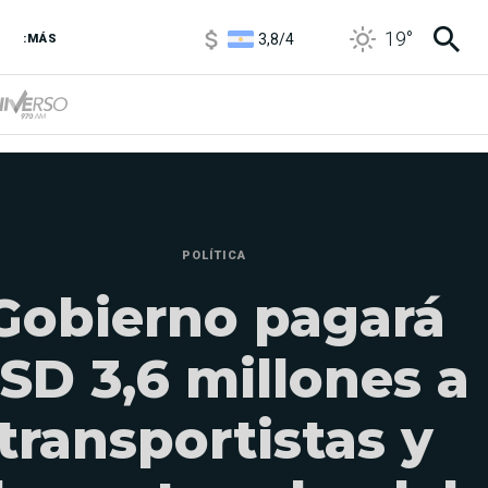
3,8
/
4
19
°
:MÁS
6850
/
7200
5900
/
5960
POLÍTICA
Gobierno pagará
SD 3,6 millones a
transportistas y