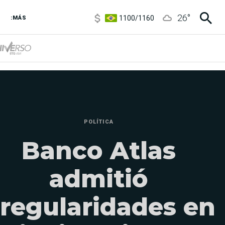
1100
/
1160
26
°
3,8
/
4
:MÁS
6850
/
7200
5900
/
5960
POLÍTICA
Banco Atlas
admitió
rregularidades en