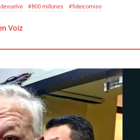
#
devuelve
#
800 millones
#
fideicomiso
en Voiz