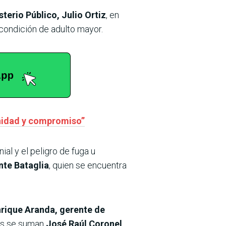
terio Público, Julio Ortiz
, en
 condición de adulto mayor.
nidad y compromiso”
ial y el peligro de fuga u
nte Bataglia
, quien se encuentra
rique Aranda, gerente de
os se suman
José Raúl Coronel