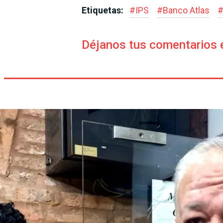
Etiquetas:
#
IPS
#
Banco Atlas
Déjanos tus comentarios 