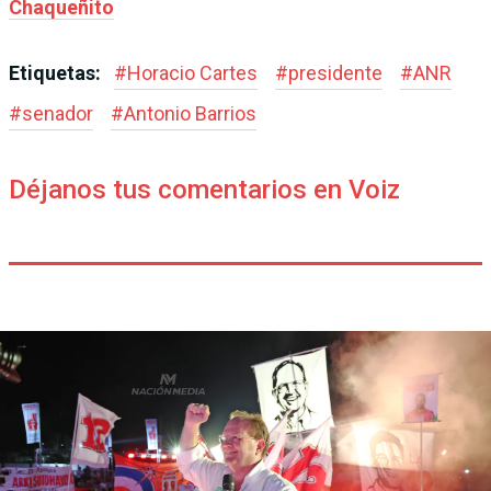
Chaqueñito
Etiquetas:
#
Horacio Cartes
#
presidente
#
ANR
#
senador
#
Antonio Barrios
Déjanos tus comentarios en Voiz