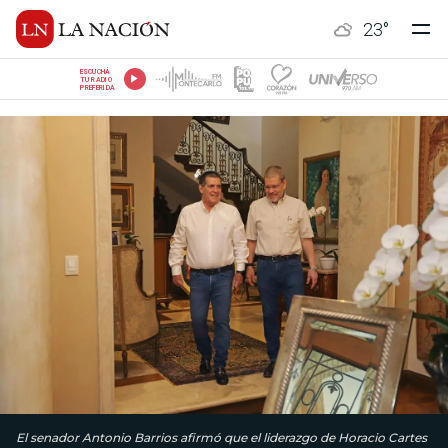
23
°
ESCUCHÁ
TU RADIO
PREFERIDA
El senador Antonio Barrios afirmó que el liderazgo de Horacio Cartes