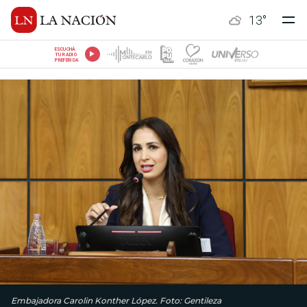
13
°
ESCUCHÁ
TU RADIO
PREFERIDA
Embajadora Carolin Konther López. Foto: Gentileza