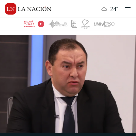
24
°
ESCUCHÁ
TU RADIO
PREFERIDA