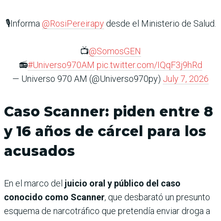
🎙️Informa
@RosiPereirapy
desde el Ministerio de Salud.
📺
@SomosGEN
📻
#Universo970AM
pic.twitter.com/IQqF3j9hRd
— Universo 970 AM (@Universo970py)
July 7, 2026
Caso Scanner: piden entre 8
y 16 años de cárcel para los
acusados
En el marco del
juicio oral y público del caso
conocido como Scanner
, que desbarató un presunto
esquema de narcotráfico que pretendía enviar droga a