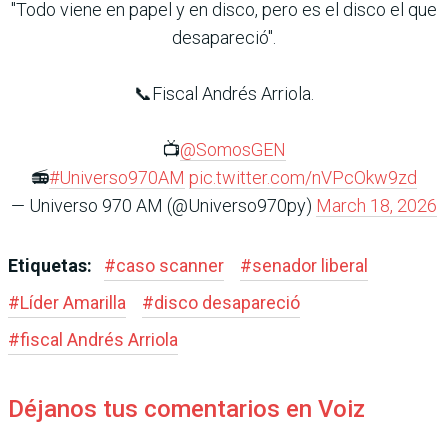
"Todo viene en papel y en disco, pero es el disco el que
desapareció".
📞Fiscal Andrés Arriola.
📺
@SomosGEN
📻
#Universo970AM
pic.twitter.com/nVPcOkw9zd
— Universo 970 AM (@Universo970py)
March 18, 2026
Etiquetas:
#
caso scanner
#
senador liberal
#
Líder Amarilla
#
disco desapareció
#
fiscal Andrés Arriola
Déjanos tus comentarios en Voiz