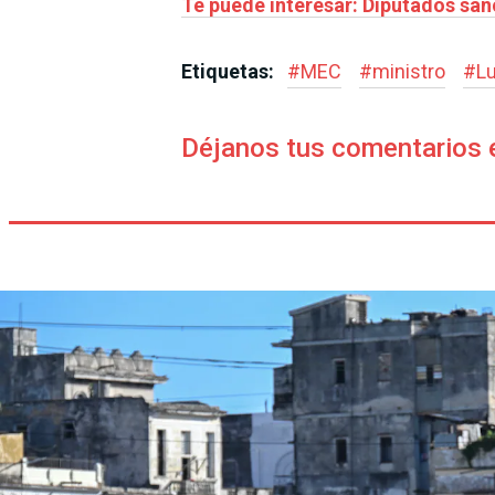
Te puede interesar: Diputados sa
Etiquetas:
#
MEC
#
ministro
#
L
Déjanos tus comentarios 