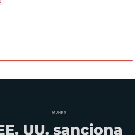
s
MUNDO
EE. UU. sanciona