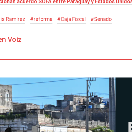
ncionan acuerdo SOFA entre Paraguay y Estados Unido
uis Ramírez
#
reforma
#
Caja Fiscal
#
Senado
en Voiz