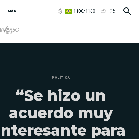
1100
/
1160
25
°
3,8
/
4
:MÁS
6850
/
7200
5900
/
5960
POLÍTICA
“Se hizo un
acuerdo muy
interesante para