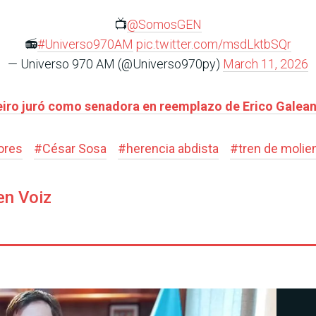
📺
@SomosGEN
📻
#Universo970AM
pic.twitter.com/msdLktbSQr
— Universo 970 AM (@Universo970py)
March 11, 2026
eiro juró como senadora en reemplazo de Erico Galea
ores
#
César Sosa
#
herencia abdista
#
tren de molie
en Voiz