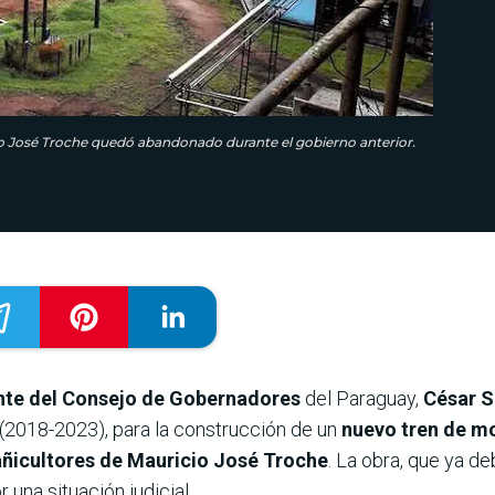
io José Troche quedó abandonado durante el gobierno anterior.
nte del Consejo de Gobernadores
del Paraguay,
César 
(2018-2023), para la construcción de un
nuevo tren de m
ñicultores de Mauricio José Troche
. La obra, que ya de
una situación judicial.