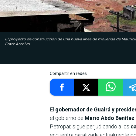
El proyecto de construcción de una nueva línea de molienda de Mauric
Foto: Archivo
Compartir en redes
El
gobernador de Guairá y preside
el gobierno de
Mario Abdo Benítez
Petropar, sigue perjudicando a los
ca
encuentra paralizada actualmente por 