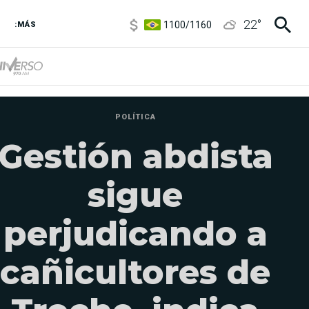
1100
/
1160
22
°
3,8
/
4
:MÁS
6850
/
7200
5900
/
5960
POLÍTICA
Gestión abdista
sigue
perjudicando a
cañicultores de