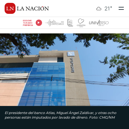
21
°
ESCUCHÁ
TU RADIO
PREFERIDA
El presidente del banco Atlas, Miguel Ángel Zaldívar, y otras ocho
personas están imputados por lavado de dinero. Foto: CMG/NM