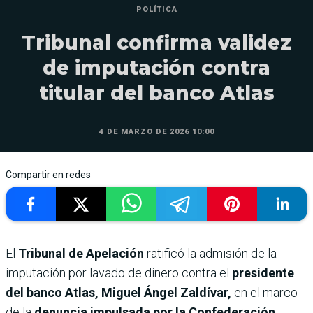
POLÍTICA
Tribunal confirma validez
de imputación contra
titular del banco Atlas
4 DE MARZO DE 2026 10:00
Compartir en redes
El
Tribunal de Apelación
ratificó la admisión de la
imputación
por lavado de dinero
contra
el
presidente
del banco Atlas, Miguel Ángel Zaldívar,
en el marco
de la
denuncia impulsada por la Confederación