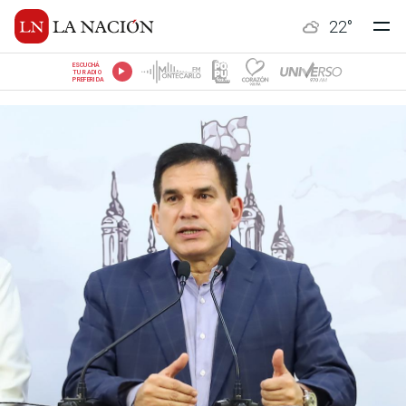
22
°
ESCUCHÁ
TU RADIO
PREFERIDA