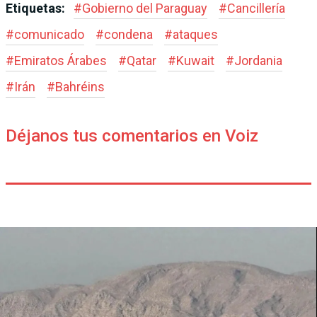
Etiquetas:
#
Gobierno del Paraguay
#
Cancillería
#
comunicado
#
condena
#
ataques
#
Emiratos Árabes
#
Qatar
#
Kuwait
#
Jordania
#
Irán
#
Bahréins
Déjanos tus comentarios en Voiz