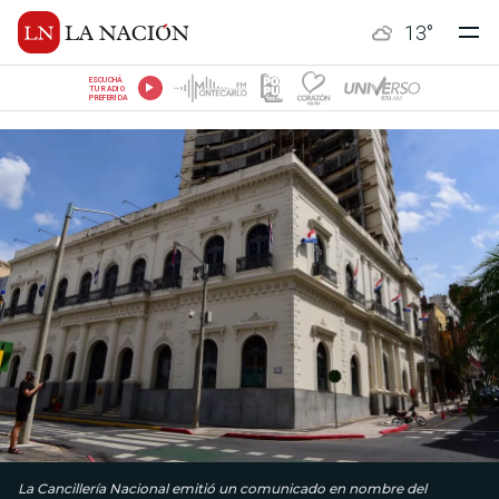
13
°
ESCUCHÁ
TU RADIO
PREFERIDA
La Cancillería Nacional emitió un comunicado en nombre del