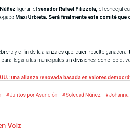
 Núñez
figuran el
senador Rafael Filizzola,
el concejal ca
abogado
Maxi Urbieta. Será finalmente este comité que d
brero y el fin de la alianza es que, quien resulte ganadora,
n
para llegar a las municipales sin divisiones, con el objetivo
.UU.: una alianza renovada basada en valores democrá
n
#
Juntos por Asunción
#
Soledad Núñez
#
Johanna 
en Voiz