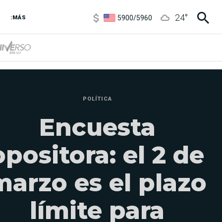
5900
/
5960
24
°
1100
/
1160
:MÁS
3,6
/
3,9
6850
/
7200
5900
/
5960
POLÍTICA
Encuesta
opositora: el 2 de
marzo es el plazo
límite para