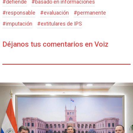
#
defiende
#
basado en informaciones
#
responsable
#
evaluación
#
permanente
#
imputación
#
extitulares de IPS
Déjanos tus comentarios en Voiz