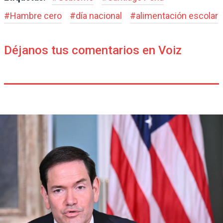
#
Hambre cero
#
día nacional
#
alimentación escolar
Déjanos tus comentarios en Voiz