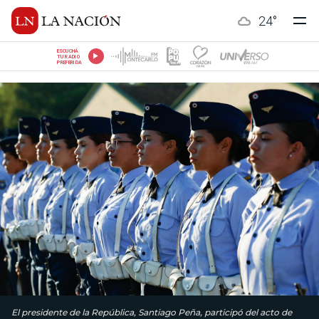
24
°
ESCUCHÁ
TU RADIO
PREFERIDA
El presidente de la República, Santiago Peña, participó del acto de