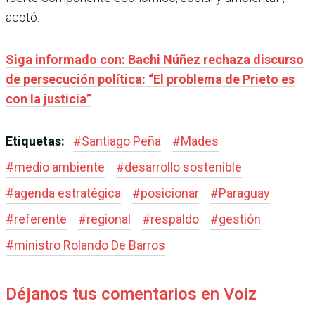
acotó.
Siga informado con: Bachi Núñez rechaza discurso
de persecución política: “El problema de Prieto es
con la justicia”
Etiquetas:
#
Santiago Peña
#
Mades
#
medio ambiente
#
desarrollo sostenible
#
agenda estratégica
#
posicionar
#
Paraguay
#
referente
#
regional
#
respaldo
#
gestión
#
ministro Rolando De Barros
Déjanos tus comentarios en Voiz