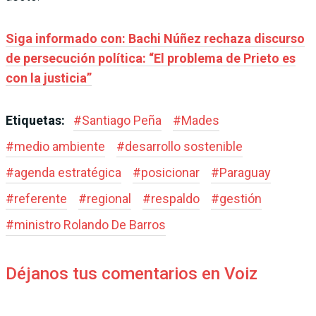
Siga informado con: Bachi Núñez rechaza discurso
de persecución política: “El problema de Prieto es
con la justicia”
Etiquetas:
#
Santiago Peña
#
Mades
#
medio ambiente
#
desarrollo sostenible
#
agenda estratégica
#
posicionar
#
Paraguay
#
referente
#
regional
#
respaldo
#
gestión
#
ministro Rolando De Barros
Déjanos tus comentarios en Voiz