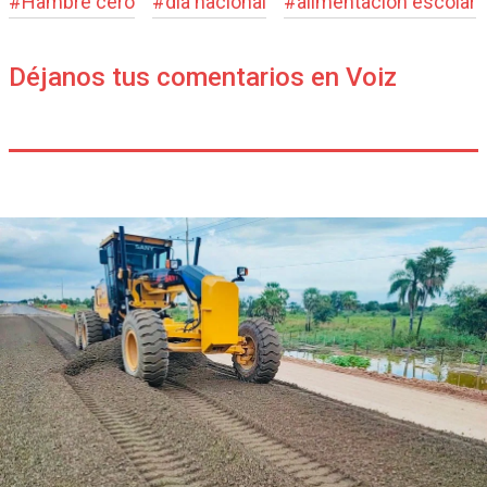
#
Hambre cero
#
día nacional
#
alimentación escolar
Déjanos tus comentarios en Voiz