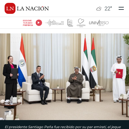
22
°
ESCUCHÁ
TU RADIO
PREFERIDA
El presidente Santiago Peña fue recibido por su par emiratí, el jeque