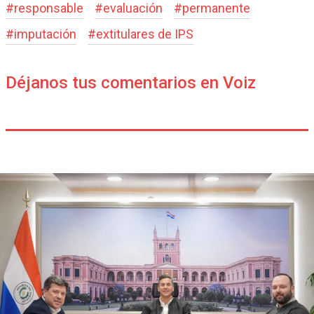
#
responsable
#
evaluación
#
permanente
#
imputación
#
extitulares de IPS
Déjanos tus comentarios en Voiz