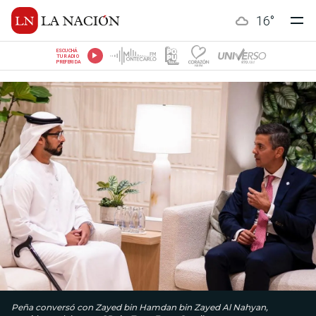
16
°
ESCUCHÁ
TU RADIO
PREFERIDA
Peña conversó con Zayed bin Hamdan bin Zayed Al Nahyan,