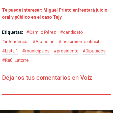
Te puede interesar: Miguel Prieto enfrentará juicio
oral y público en el caso Tajy
Etiquetas:
#
Camilo Pérez
#
candidato
#
intendencia
#
Asunción
#
lanzamiento oficial
#
Lista 1
#
municipales
#
presidente
#
Diputados
#
Raúl Latorre
Déjanos tus comentarios en Voiz