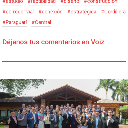
#
estudio
#
factibilidad
#
diseño
#
construcción
#
corredor vial
#
conexión
#
estratégica
#
Cordillera
#
Paraguarí
#
Central
Déjanos tus comentarios en Voiz