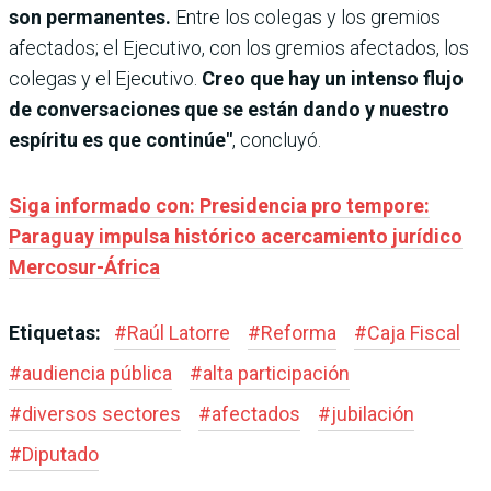
son permanentes.
Entre los colegas y los gremios
afectados; el Ejecutivo, con los gremios afectados, los
colegas y el Ejecutivo.
Creo que hay un intenso flujo
de conversaciones que se están dando y nuestro
espíritu es que continúe"
, concluyó.
Siga informado con: Presidencia pro tempore:
Paraguay impulsa histórico acercamiento jurídico
Mercosur-África
Etiquetas:
#
Raúl Latorre
#
Reforma
#
Caja Fiscal
#
audiencia pública
#
alta participación
#
diversos sectores
#
afectados
#
jubilación
#
Diputado