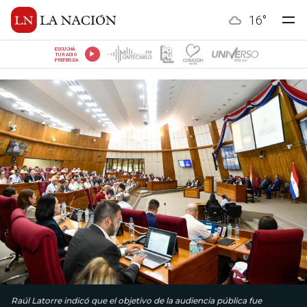
16
°
ESCUCHÁ
TU RADIO
PREFERIDA
Raúl Latorre indicó que el objetivo de la audiencia pública fue