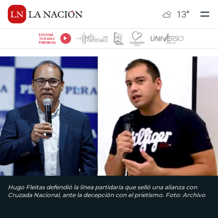
13
°
ESCUCHÁ
TU RADIO
PREFERIDA
Hugo Fleitas defendió la línea partidaria que selló una alianza con
Cruzada Nacional, ante la decepción con el prietismo. Foto: Archivo