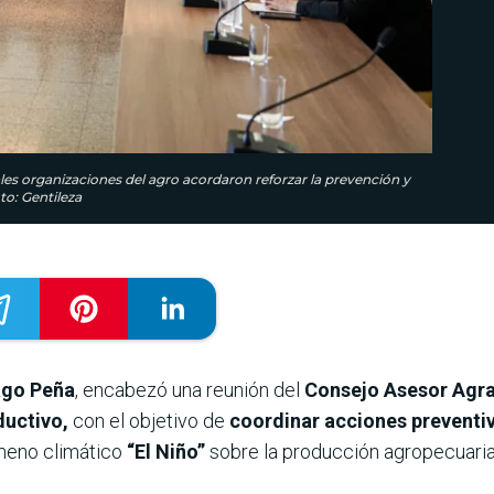
ales organizaciones del agro acordaron reforzar la prevención y
o: Gentileza
ago Peña
, encabezó una reunión del
Consejo Asesor Agra
ductivo,
con el objetivo de
coordinar acciones preventiva
meno climático
“El Niño”
sobre la producción agropecuaria