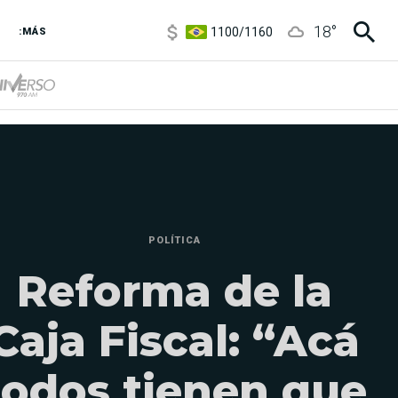
1100
/
1160
18
°
3,8
/
4
:MÁS
6850
/
7200
5900
/
5960
POLÍTICA
Reforma de la
Caja Fiscal: “Acá
todos tienen que