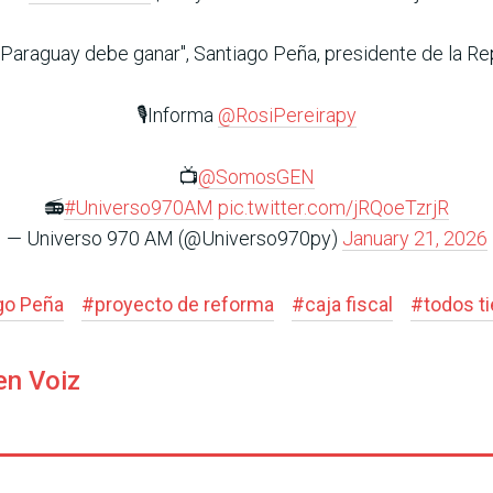
 Paraguay debe ganar", Santiago Peña, presidente de la Re
🎙️Informa
@RosiPereirapy
📺
@SomosGEN
📻
#Universo970AM
pic.twitter.com/jRQoeTzrjR
— Universo 970 AM (@Universo970py)
January 21, 2026
go Peña
#
proyecto de reforma
#
caja fiscal
#
todos t
en Voiz