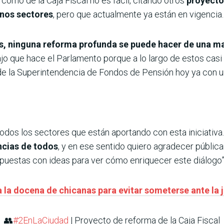
como de la Caja Fiscal no es fácil, citando otros
proyecto
unos sectores
, pero que actualmente ya están en vigencia.
es, ninguna reforma profunda se puede hacer de una ma
jo que hace el Parlamento porque a lo largo de estos casi
de la Superintendencia de Fondos de Pensión hoy ya con un
odos los sectores que están aportando con esta iniciativa.
ncias de todos
, y en ese sentido quiero agradecer públic
uestas con ideas para ver cómo enriquecer este diálogo”,
 la docena de chicanas para evitar someterse ante la j
👥
#2EnLaCiudad
| Proyecto de reforma de la Caja Fiscal