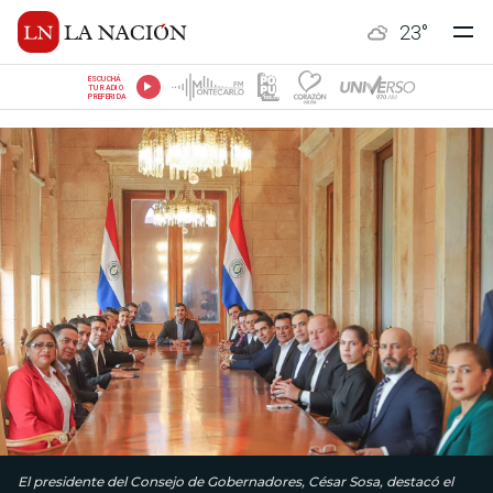
23
°
ESCUCHÁ
TU RADIO
PREFERIDA
El presidente del Consejo de Gobernadores, César Sosa, destacó el