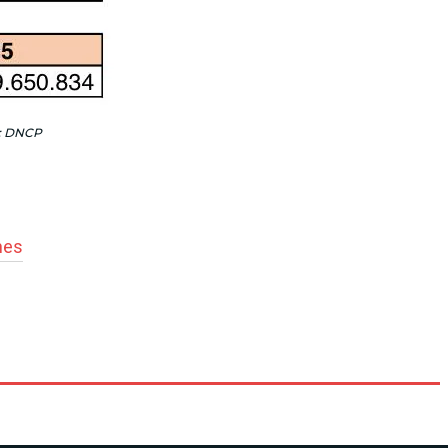
o: DNCP
nes