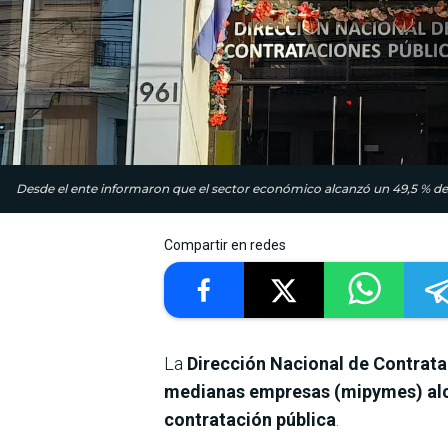
Desde el ente informaron que el sector económico alcanzó un 49,5 % de
Compartir en redes
La
Dirección Nacional de Contrat
medianas empresas (mipymes) alca
contratación pública
.