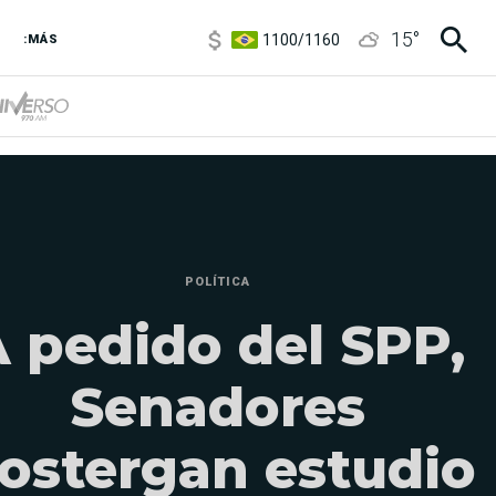
5900
/
5960
15
°
1100
/
1160
:MÁS
3,8
/
4
6850
/
7200
5900
/
5960
POLÍTICA
 pedido del SPP,
Senadores
ostergan estudio