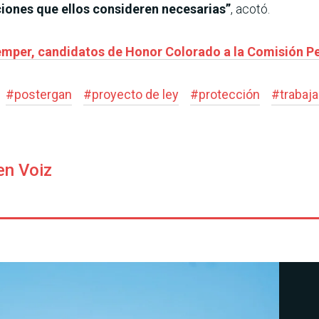
iones que ellos consideren necesarias”
, acotó.
emper, candidatos de Honor Colorado a la Comisión 
#
postergan
#
proyecto de ley
#
protección
#
trabaj
en Voiz