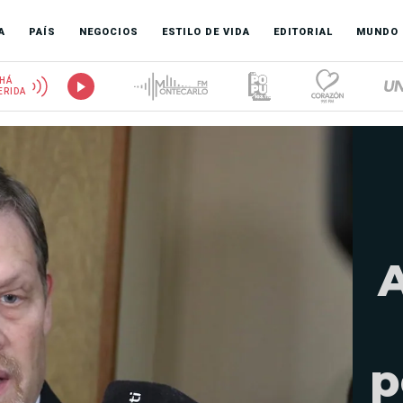
A
PAÍS
NEGOCIOS
ESTILO DE VIDA
EDITORIAL
MUNDO
HÁ
ERIDA
A
p