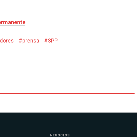
Permanente
adores
#
prensa
#
SPP
NEGOCIOS