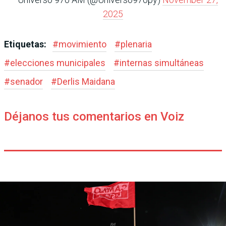
2025
Etiquetas:
#
movimiento
#
plenaria
#
elecciones municipales
#
internas simultáneas
#
senador
#
Derlis Maidana
Déjanos tus comentarios en Voiz