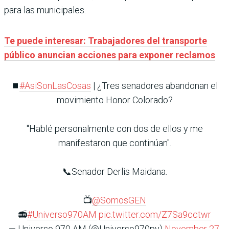
para las municipales.
Te puede interesar: Trabajadores del transporte
público anuncian acciones para exponer reclamos
⏹️
#AsiSonLasCosas
| ¿Tres senadores abandonan el
movimiento Honor Colorado?
"Hablé personalmente con dos de ellos y me
manifestaron que continúan".
📞Senador Derlis Maidana.
📺
@SomosGEN
📻
#Universo970AM
pic.twitter.com/Z7Sa9cctwr
— Universo 970 AM (@Universo970py)
November 27,