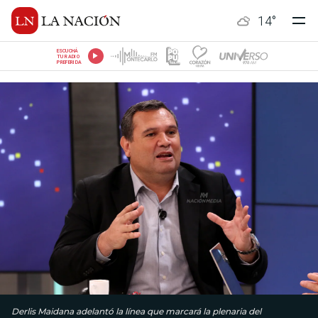
14
°
ESCUCHÁ
TU RADIO
PREFERIDA
Derlis Maidana adelantó la línea que marcará la plenaria del