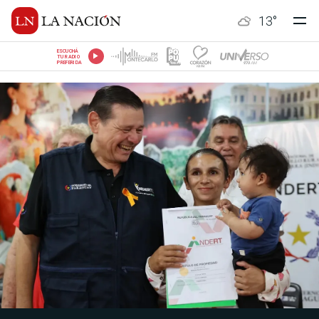
13
°
ESCUCHÁ
TU RADIO
PREFERIDA