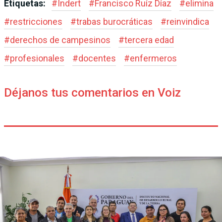
Etiquetas:
#
Indert
#
Francisco Ruíz Díaz
#
elimina
#
restricciones
#
trabas burocráticas
#
reinvindica
#
derechos de campesinos
#
tercera edad
#
profesionales
#
docentes
#
enfermeros
Déjanos tus comentarios en Voiz