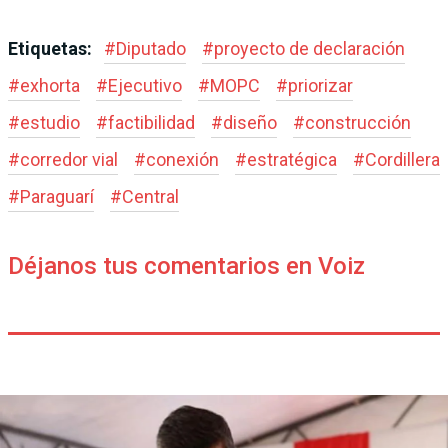
Etiquetas:
#
Diputado
#
proyecto de declaración
#
exhorta
#
Ejecutivo
#
MOPC
#
priorizar
#
estudio
#
factibilidad
#
diseño
#
construcción
#
corredor vial
#
conexión
#
estratégica
#
Cordillera
#
Paraguarí
#
Central
Déjanos tus comentarios en Voiz