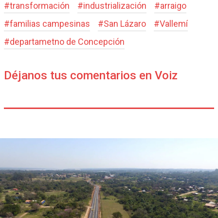
#
transformación
#
industrialización
#
arraigo
#
familias campesinas
#
San Lázaro
#
Vallemí
#
departametno de Concepción
Déjanos tus comentarios en Voiz