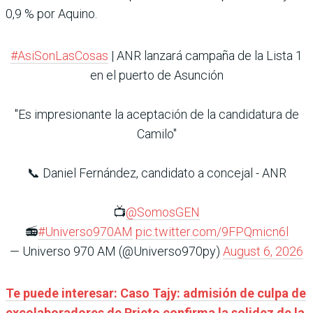
0,9 % por Aquino.
#AsiSonLasCosas
| ANR lanzará campaña de la Lista 1
en el puerto de Asunción
"Es impresionante la aceptación de la candidatura de
Camilo"
📞 Daniel Fernández, candidato a concejal - ANR
📺
@SomosGEN
📻
#Universo970AM
pic.twitter.com/9FPQmicn6l
— Universo 970 AM (@Universo970py)
August 6, 2026
Te puede interesar: Caso Tajy: admisión de culpa de
excolaboradores de Prieto confirma la solidez de la