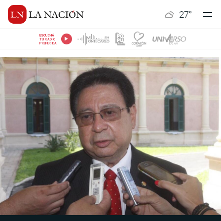
27
°
ESCUCHÁ
TU RADIO
PREFERIDA