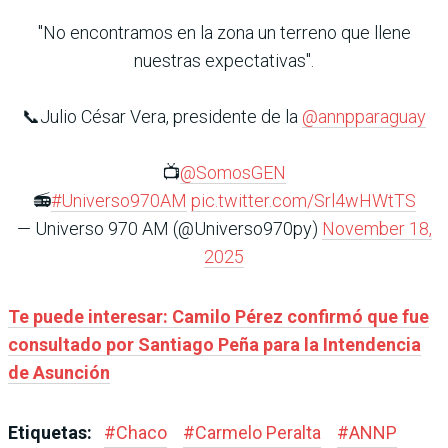
"No encontramos en la zona un terreno que llene
nuestras expectativas".
📞Julio César Vera, presidente de la
@annpparaguay
📺
@SomosGEN
📻
#Universo970AM
pic.twitter.com/Srl4wHWtTS
— Universo 970 AM (@Universo970py)
November 18,
2025
Te puede interesar: Camilo Pérez confirmó que fue
consultado por Santiago Peña para la Intendencia
de Asunción
Etiquetas:
#
Chaco
#
Carmelo Peralta
#
ANNP