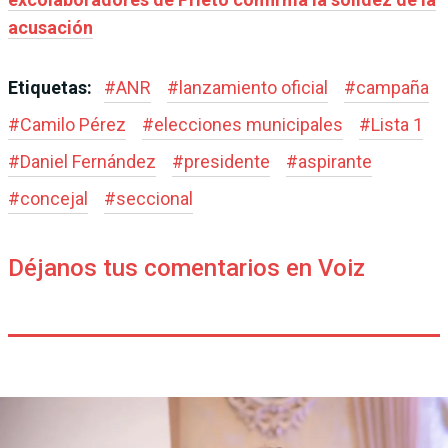
acusación
Etiquetas:
#
ANR
#
lanzamiento oficial
#
campaña
#
Camilo Pérez
#
elecciones municipales
#
Lista 1
#
Daniel Fernández
#
presidente
#
aspirante
#
concejal
#
seccional
Déjanos tus comentarios en Voiz