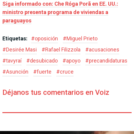
Siga informado con: Che Róga Porã en EE. UU.:
ministro presenta programa de viviendas a
paraguayos
Etiquetas:
#
oposición
#
Miguel Prieto
#
Desirée Masi
#
Rafael Filizzola
#
acusaciones
#
tavyraí
#
desubicado
#
apoyo
#
precandidaturas
#
Asunción
#
fuerte
#
cruce
Déjanos tus comentarios en Voiz