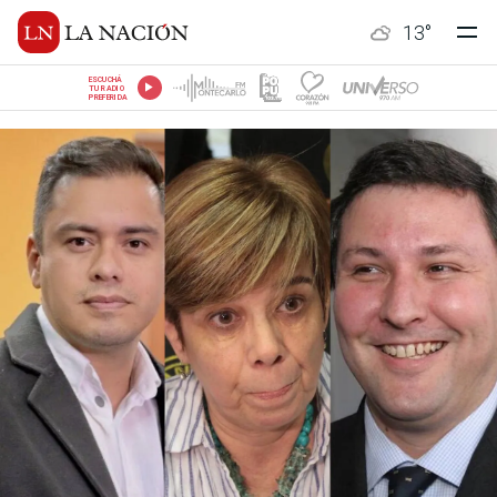
13
°
ESCUCHÁ
TU RADIO
PREFERIDA