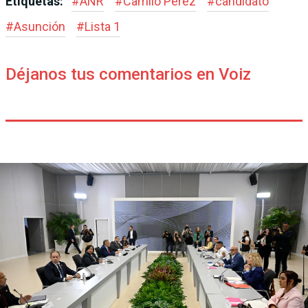
Etiquetas:
#
ANR
#
Camilo Pérez
#
candidato
#
Asunción
#
Lista 1
Déjanos tus comentarios en Voiz