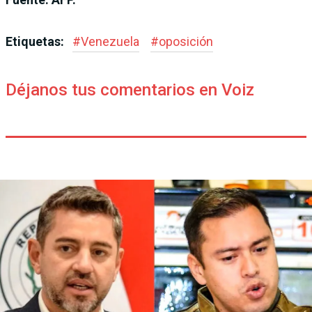
Etiquetas:
#
Venezuela
#
oposición
Déjanos tus comentarios en Voiz