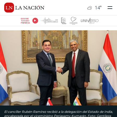
14
°
ESCUCHÁ
TU RADIO
PREFERIDA
El canciller Rubén Ramírez recibió a la delegación del Estado de India,
encabezada por el viceministro Periasamy Kumarán. Foto: Gentileza