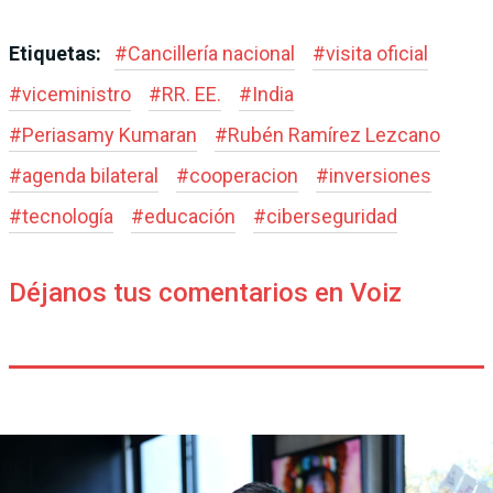
Etiquetas:
#
Cancillería nacional
#
visita oficial
#
viceministro
#
RR. EE.
#
India
#
Periasamy Kumaran
#
Rubén Ramírez Lezcano
#
agenda bilateral
#
cooperacion
#
inversiones
#
tecnología
#
educación
#
ciberseguridad
Déjanos tus comentarios en Voiz