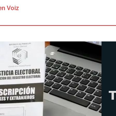
en Voiz
T