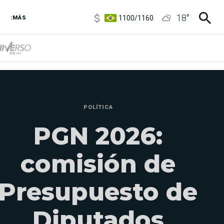
1100
/
1160
18
°
3,8
/
4
:MÁS
6850
/
7200
5900
/
5960
POLÍTICA
PGN 2026:
comisión de
Presupuesto de
Diputados