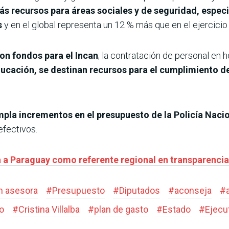
s recursos para áreas sociales y de seguridad, espec
s
y en el global representa un 12 % más que en el ejercicio 
con fondos para el Incan
; la contratación de personal en 
ucación, se destinan recursos para el cumplimiento de
mpla incrementos en el presupuesto de la Policía Naci
efectivos.
a Paraguay como referente regional en transparencia 
n asesora
#
Presupuesto
#
Diputados
#
aconseja
#
o
#
Cristina Villalba
#
plan de gasto
#
Estado
#
Ejecu