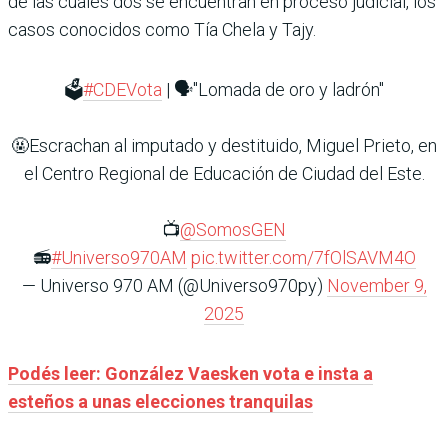
de las cuales dos se encuentran en proceso judicial, los
casos conocidos como Tía Chela y Tajy.
🗳️
#CDEVota
| 🗣️"Lomada de oro y ladrón"
🤬Escrachan al imputado y destituido, Miguel Prieto, en
el Centro Regional de Educación de Ciudad del Este.
📺
@SomosGEN
📻
#Universo970AM
pic.twitter.com/7fOlSAVM4O
— Universo 970 AM (@Universo970py)
November 9,
2025
Podés leer: González Vaesken vota e insta a
esteños a unas elecciones tranquilas