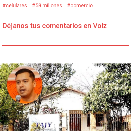
#
celulares
#
58 millones
#
comercio
Déjanos tus comentarios en Voiz