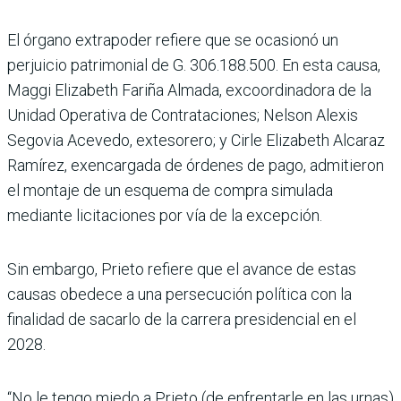
El órgano extrapoder refiere que se ocasionó un
perjuicio patrimonial de G. 306.188.500. En esta causa,
Maggi Elizabeth Fariña Almada, excoordi­nadora de la
Unidad Opera­tiva de Contrataciones; Nel­son Alexis
Segovia Acevedo, extesorero; y Cirle Eliza­beth Alcaraz
Ramírez, exen­cargada de órdenes de pago, admitieron
el montaje de un esquema de compra simu­lada
mediante licitaciones por vía de la excepción.
Sin embargo, Prieto refiere que el avance de estas
causas obedece a una persecución política con la
finalidad de sacarlo de la carrera presi­dencial en el
2028.
“No le tengo miedo a Prieto (de enfrentarle en las urnas)