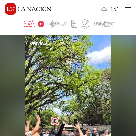
15
°
ESCUCHÁ
TU RADIO
PREFERIDA