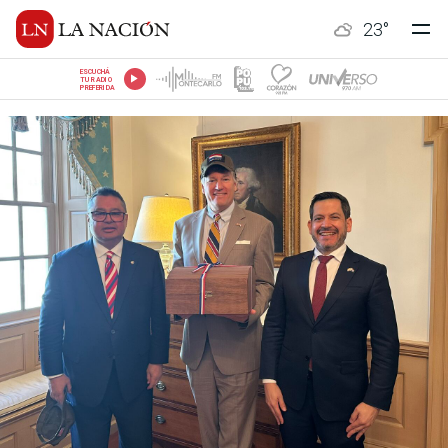
23
°
ESCUCHÁ
TU RADIO
PREFERIDA