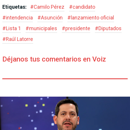
Etiquetas:
#
Camilo Pérez
#
candidato
#
intendencia
#
Asunción
#
lanzamiento oficial
#
Lista 1
#
municipales
#
presidente
#
Diputados
#
Raúl Latorre
Déjanos tus comentarios en Voiz