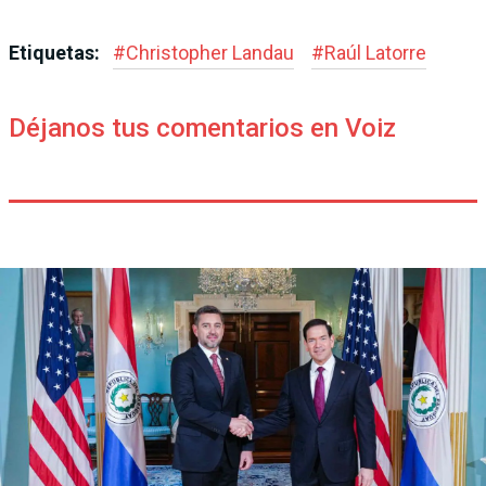
Etiquetas:
#
Christopher Landau
#
Raúl Latorre
Déjanos tus comentarios en Voiz