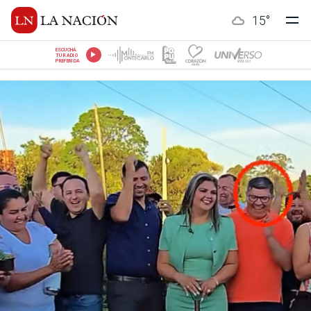
15
°
ESCUCHÁ
TU RADIO
PREFERIDA