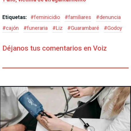
Etiquetas:
#
feminicidio
#
familiares
#
denuncia
#
cajón
#
funeraria
#
Liz
#
Guarambaré
#
Godoy
Déjanos tus comentarios en Voiz