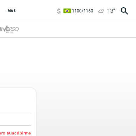
5900
/
5960
13
°
1100
/
1160
:MÁS
3,8
/
4
6850
/
7200
5900
/
5960
ero suscribirme