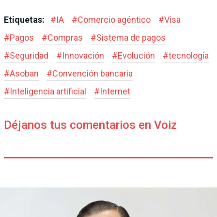
Etiquetas:
#
IA
#
Comercio agéntico
#
Visa
#
Pagos
#
Compras
#
Sistema de pagos
#
Seguridad
#
Innovación
#
Evolución
#
tecnología
#
Asoban
#
Convención bancaria
#
Inteligencia artificial
#
Internet
Déjanos tus comentarios en Voiz