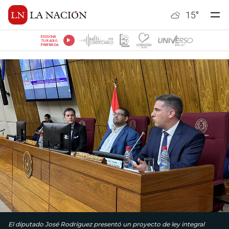
15
°
ESCUCHÁ
TU RADIO
PREFERIDA
El diputado José Rodríguez presentó un proyecto de ley integral