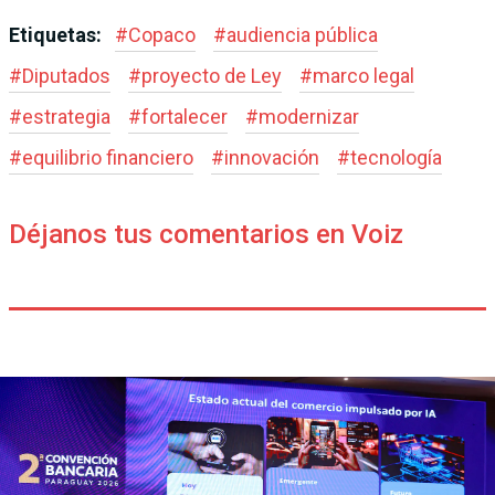
Etiquetas:
#
Copaco
#
audiencia pública
#
Diputados
#
proyecto de Ley
#
marco legal
#
estrategia
#
fortalecer
#
modernizar
#
equilibrio financiero
#
innovación
#
tecnología
Déjanos tus comentarios en Voiz