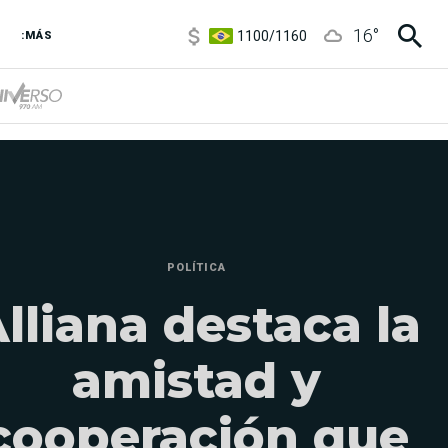
1100
/
1160
16
°
3,8
/
4
:MÁS
6850
/
7200
5900
/
5960
POLÍTICA
lliana destaca la
amistad y
cooperación que