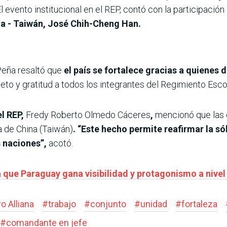
El evento institucional en el REP, contó con la participaci
na - Taiwán, José Chih-Cheng Han.
Peña resaltó que
el país se fortalece gracias a quienes 
eto y gratitud a todos los integrantes del Regimiento Escol
l REP,
Fredy Roberto Olmedo Cáceres
,
mencionó que las 
 de China (Taiwán)
. “Este hecho permite reafirmar la s
 naciones”,
acotó.
que Paraguay gana visibilidad y protagonismo a nivel
o Alliana
#
trabajo
#
conjunto
#
unidad
#
fortaleza
#
comandante en jefe