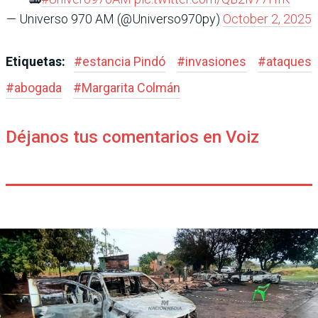
— Universo 970 AM (@Universo970py)
October 2, 2025
Etiquetas:
#
estancia Pindó
#
invasiones
#
ataques
#
abogada
#
Margarita Colmán
Déjanos tus comentarios en Voiz