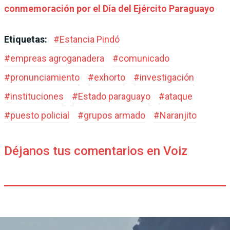
conmemoración por el Día del Ejército Paraguayo
Etiquetas:
#
Estancia Pindó
#
empreas agroganadera
#
comunicado
#
pronunciamiento
#
exhorto
#
investigación
#
instituciones
#
Estado paraguayo
#
ataque
#
puesto policial
#
grupos armado
#
Naranjito
Déjanos tus comentarios en Voiz