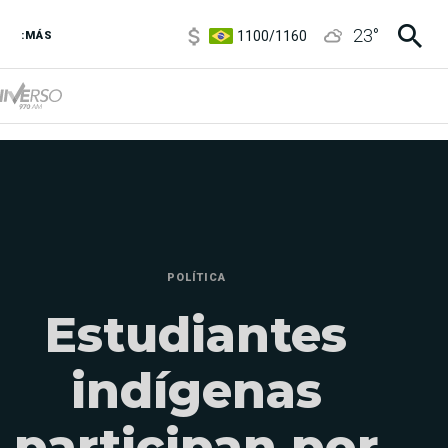
5900
/
5960
1100
/
1160
23
°
:MÁS
3,8
/
4
6850
/
7200
5900
/
5960
POLÍTICA
Estudiantes
indígenas
participan por