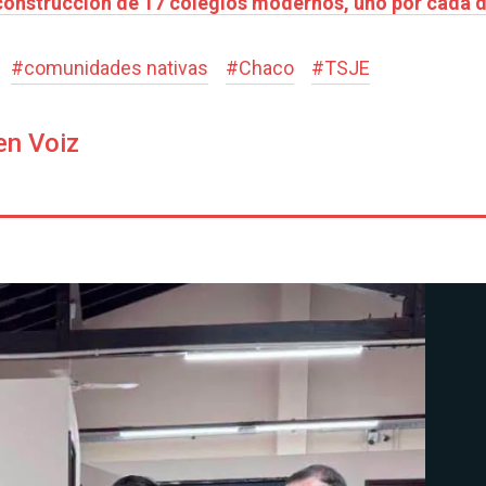
construcción de 17 colegios modernos, uno por cada
#
comunidades nativas
#
Chaco
#
TSJE
en Voiz