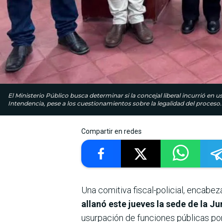
El Ministerio Público busca determinar si la concejal liberal incurrió en 
Intendencia, pese a los cuestionamientos sobre la legalidad del proceso.
Compartir en redes
Una comitiva fiscal-policial, encabez
allanó este jueves la sede de la J
usurpación de funciones públicas por