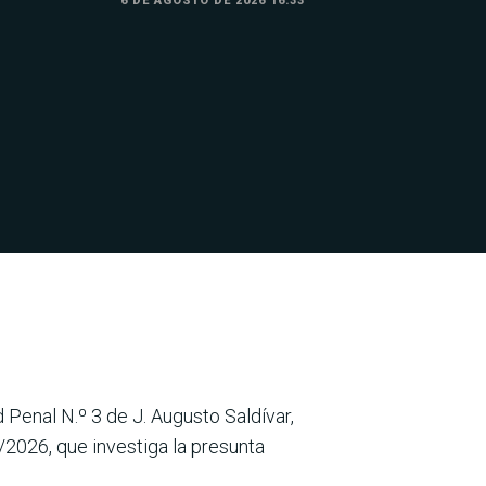
6 DE AGOSTO DE 2026 16:33
d Penal N.º 3 de J. Augusto Saldívar,
/2026, que investiga la presunta