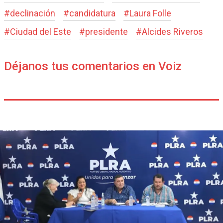
#
declinación
#
candidatura
#
Laura Folle
#
Ciudad del Este
#
presidente
#
Alcides Riveros
Déjanos tus comentarios en Voiz