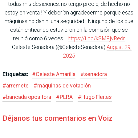
todas mis desiciones, no tengo precio, de hecho no
estoy en venta ! Y deberían agradecerme porque esas
máquinas no dan ni una seguridad ! Ninguno de los que
están criticando estuvieron en la comisión que se
reunió como 6 veces…
https://t.co/kSM8jvRedr
— Celeste Senadora (@CelesteSenadora)
August 29,
2025
Etiquetas:
#
Celeste Amarilla
#
senadora
#
arremete
#
máquinas de votación
#
bancada opositora
#
PLRA
#
Hugo Fleitas
Déjanos tus comentarios en Voiz