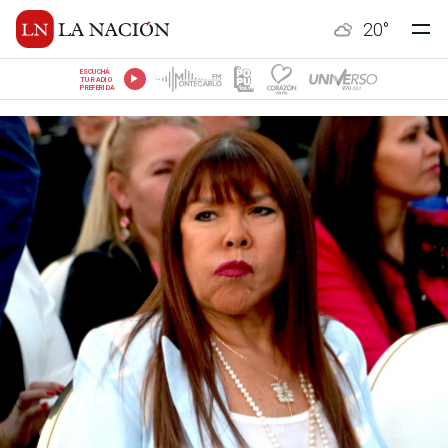
20
°
ESCUCHÁ
TU RADIO
PREFERIDA