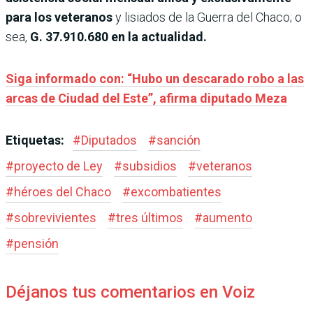
para los veteranos
y lisiados de la Guerra del Chaco; o
sea,
G. 37.910.680 en la actualidad.
Siga informado con: “Hubo un descarado robo a las
arcas de Ciudad del Este”, afirma diputado Meza
Etiquetas:
#
Diputados
#
sanción
#
proyecto de Ley
#
subsidios
#
veteranos
#
héroes del Chaco
#
excombatientes
#
sobrevivientes
#
tres últimos
#
aumento
#
pensión
Déjanos tus comentarios en Voiz