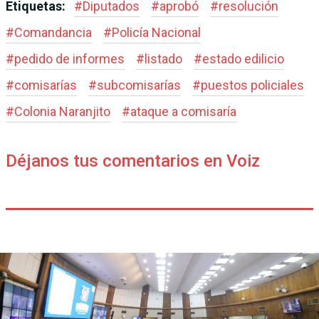
Etiquetas:
#
Diputados
#
aprobó
#
resolución
#
Comandancia
#
Policía Nacional
#
pedido de informes
#
listado
#
estado edilicio
#
comisarías
#
subcomisarías
#
puestos policiales
#
Colonia Naranjito
#
ataque a comisaría
Déjanos tus comentarios en Voiz