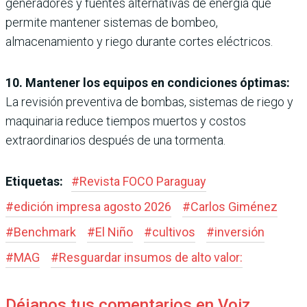
generadores y fuentes alternativas de energía que
permite mantener sistemas de bombeo,
almacenamiento y riego durante cortes eléctricos.
10. Mantener los equipos en condiciones óptimas:
La revisión preventiva de bombas, sistemas de riego y
maquinaria reduce tiempos muertos y costos
extraordinarios después de una tormenta.
Etiquetas:
#
Revista FOCO Paraguay
#
edición impresa agosto 2026
#
Carlos Giménez
#
Benchmark
#
El Niño
#
cultivos
#
inversión
#
MAG
#
Resguardar insumos de alto valor:
Déjanos tus comentarios en Voiz