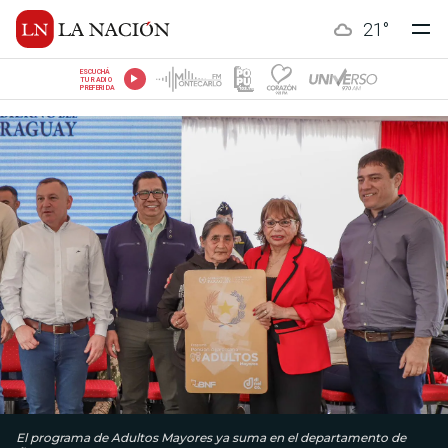
21
°
ESCUCHÁ
TU RADIO
PREFERIDA
El programa de Adultos Mayores ya suma en el departamento de