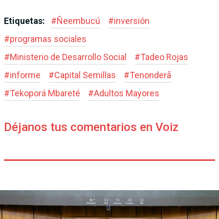
Etiquetas:
#
Ñeembucú
#
inversión
#
programas sociales
#
Ministerio de Desarrollo Social
#
Tadeo Rojas
#
informe
#
Capital Semillas
#
Tenonderã
#
Tekoporá Mbareté
#
Adultos Mayores
Déjanos tus comentarios en Voiz