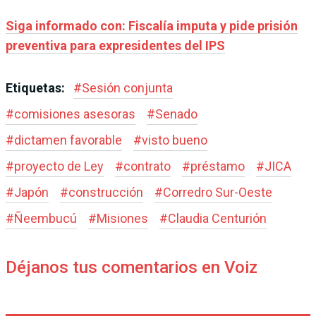
Siga informado con: Fiscalía imputa y pide prisión
preventiva para expresidentes del IPS
Etiquetas:
#
Sesión conjunta
#
comisiones asesoras
#
Senado
#
dictamen favorable
#
visto bueno
#
proyecto de Ley
#
contrato
#
préstamo
#
JICA
#
Japón
#
construcción
#
Corredro Sur-Oeste
#
Ñeembucú
#
Misiones
#
Claudia Centurión
Déjanos tus comentarios en Voiz