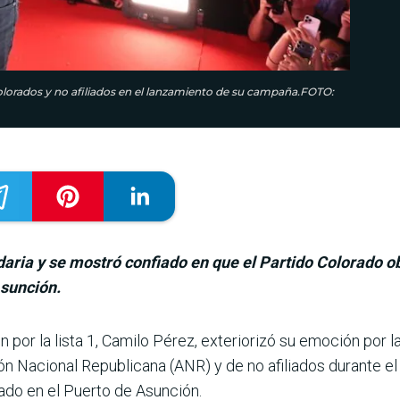
olorados y no afiliados en el lanzamiento de su campaña.FOTO:
aria y se mostró confiado en que el Partido Colorado ob
Asunción.
n por la lista 1, Camilo Pérez, exteriorizó su emo­ción por 
ón Nacional Republicana (ANR) y de no afiliados durante e
zado en el Puerto de Asunción.