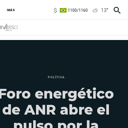
1100
/
1160
13
°
:MÁS
3,8
/
4
6850
/
7200
5900
/
5960
POLÍTICA
Foro energético
de ANR abre el
pulso por la