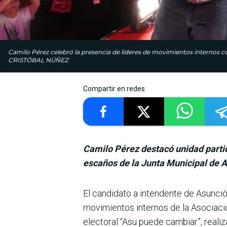
Camilo Pérez celebró la presencia de líderes de movimientos internos c
CRISTÓBAL NÚÑEZ
Compartir en redes
Camilo Pérez destacó unidad partid
escaños de la Junta Municipal de 
El candidato a inten­dente de Asunció
movimien­tos internos de la Asociaci
electoral “Asu puede cambiar”, reali