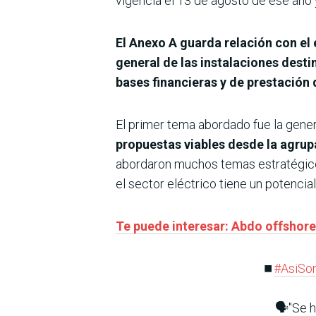
vigencia el 13 de agosto de ese año 
El Anexo A guarda relación con el 
general de las instalaciones desti
bases financieras y de prestación d
El primer tema abordado fue la genera
propuestas viables desde la agrup
abordaron muchos temas estratégicos
el sector eléctrico tiene un potencia
Te puede interesar: Abdo offshore:
⏹️
#AsiSo
🗣️"Se 