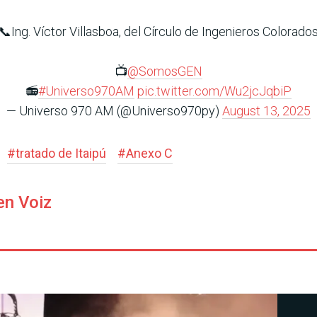
📞Ing. Víctor Villasboa, del Círculo de Ingenieros Colorado
📺
@SomosGEN
📻
#Universo970AM
pic.twitter.com/Wu2jcJqbiP
— Universo 970 AM (@Universo970py)
August 13, 2025
#
tratado de Itaipú
#
Anexo C
en Voiz