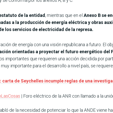
y se conforma por los anexos A, B y C.
estatuto de la entidad
, mientras que en el
Anexo B
se en
nadas a la producción de energía eléctrica y obras auxi
e los servicios de electricidad de la represa.
ción de energía con una visión republicana a futuro. El ob
ación orientadas a proyectar el futuro energético del
 importantes que requieren una acción decidida por parte 
l muy importante para el desarrollo a nivel país, se requier
 carta de Seychelles incumple reglas de una investigac
nLasCosas
| Foro eléctrico de la ANR con llamado a la unió
habló de la necesidad de potenciar lo que la ANDE viene ha