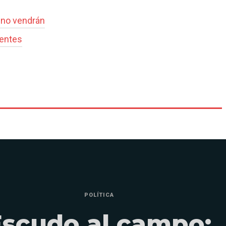
#
no vendrán
 entes
POLÍTICA
Escudo al campo: