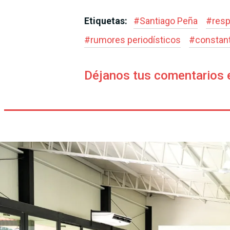
Etiquetas:
#
Santiago Peña
#
res
#
rumores periodísticos
#
constant
Déjanos tus comentarios 