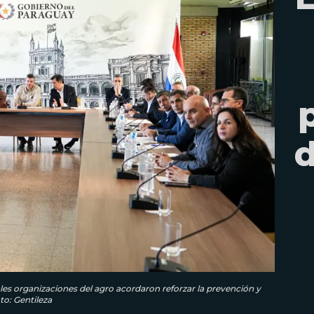
d
ales organizaciones del agro acordaron reforzar la prevención y
o: Gentileza