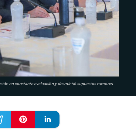
están en constante evaluación y desmintió supuestos rumores