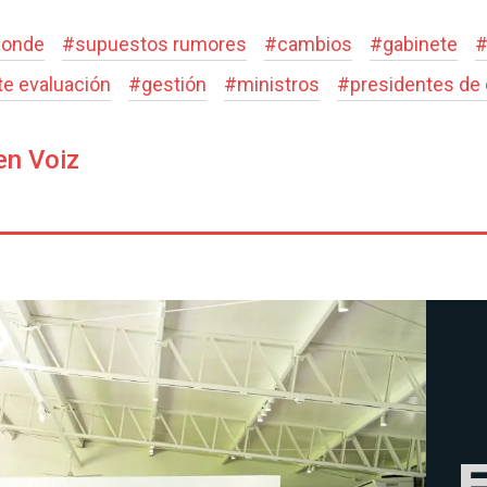
ponde
#
supuestos rumores
#
cambios
#
gabinete
e evaluación
#
gestión
#
ministros
#
presidentes de
en Voiz