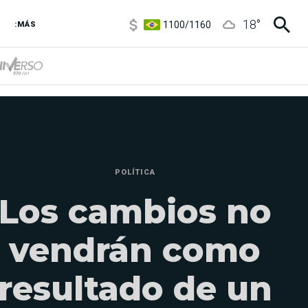
1100
/
1160
18
°
:MÁS
3,8
/
4
6850
/
7200
5900
/
5960
POLÍTICA
Los cambios no
vendrán como
resultado de un