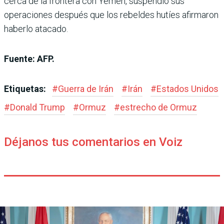
cerca de la frontera con Yemen, suspendió sus
operaciones después que los rebeldes hutíes afirmaron
haberlo atacado.
Fuente: AFP.
Etiquetas:
#
Guerra de Irán
#
Irán
#
Estados Unidos
#
Donald Trump
#
Ormuz
#
estrecho de Ormuz
Déjanos tus comentarios en Voiz