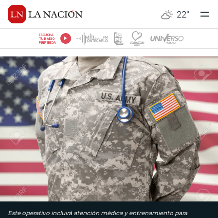
22
°
ESCUCHÁ
TU RADIO
PREFERIDA
Este operativo incluirá atención médica y entrenamiento para